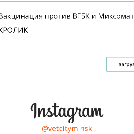
Вакцинация против ВГБК и Миксомат
КРОЛИК
загру
@vetcityminsk