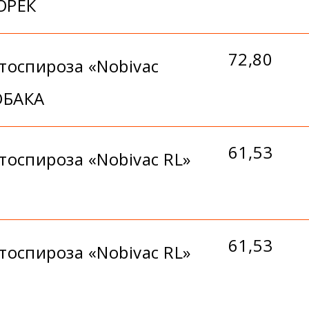
ХОРЕК
72,80
тоспироза «Nobivac
СОБАКА
61,53
оспироза «Nobivac RL»
61,53
оспироза «Nobivac RL»