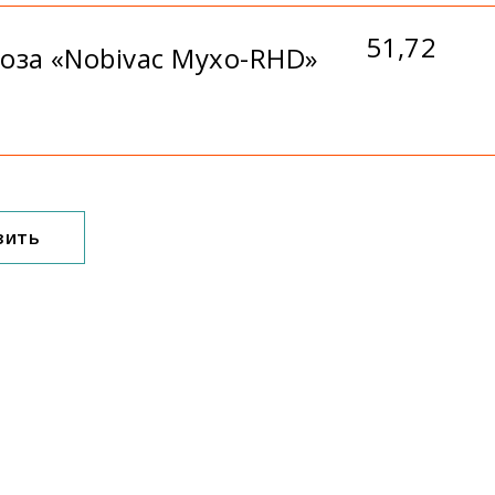
51,72
оза «Nobivac Мухо-RHD»
зить